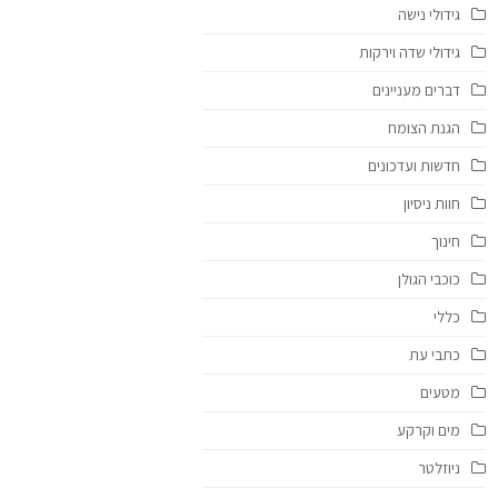
גידולי נישה
גידולי שדה וירקות
דברים מעניינים
הגנת הצומח
חדשות ועדכונים
חוות ניסיון
חינוך
כוכבי הגולן
כללי
כתבי עת
מטעים
מים וקרקע
ניוזלטר