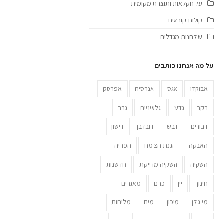
על חקלאות ותוצרת מקומית
קולות קוראים
שולחנות מגדלים
על מה אנחנו כותבים
אבוקדו
אגס
אנרסיה
אפרסק
בקר
גדש
גלעיניים
גרב
דבורים
דבש
דובדבן
דישון
האבקה
הגנת הצומח
הפריה
השקיה
השקיה מדייקת
חדשנות
חינוך
יין
כרם
מאגרים
מי גולן
מיכון
מים
מליחות