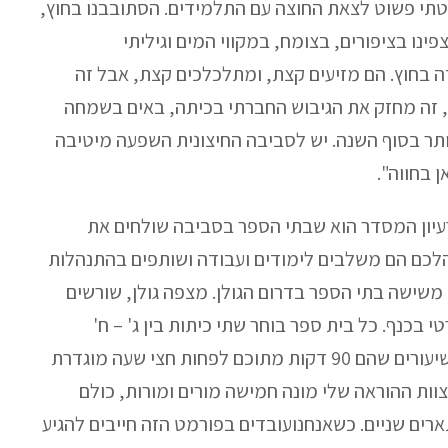
טתי פשוט לצאת החוצה עם התלמידים. הסתובבנו בחוץ,
ינו בציפורים, בצומח, במקווי המים וגיליתי
בחוץ. הם מזיעים קצת, ומתלכלכים קצת, אבל זה
ות, זה מחזק את הגיבוש החברתי בכיתה, באים בשמחה
 יותר בסוף השנה. יש לסביבה החיצונית השפעה מיטיבה
 בחווה".
ץ. הרעיון המסדר הוא שבתי הספר בסביבה שולחים את
לכם הם משלבים לימודים ועבודה ושותפים בהתנהלות
משישה בתי הספר בדרום הגולן. מצפה גולן, שורשים
י בכנף. כל בית ספר בוחר שתי כיתות בין ג' – ח'
שמגיעות אלינו פעמיים בשבוע לשני שיעורים שהם 90 דקות מתוכם לפחות חצי שעה מוגדרת
וות ההוראה שלי מונה חמישה מורים ומורות, כולם
רים שניים. כשאנחנועובדים בפורמט הזה חייבים להגיע