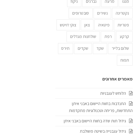
מנגו
מרעה
נברנים
ניקוז
נקטרינה
נשירים
סובטרופים
פטריות
פיטאיה
צאן
צוקי דויטש
קרקע
רפת
שולחנות מגדלים
שלום בלייר
שקד
שקדים
תירס
תפוח
מאמרים אחרונים
הלוחש לעגבניות
התנדבות בחוות היישום באבני איתן:
התחדשות, פריחה וטכנולוגיות מתקדמות
גידול תות שדה בחוות היישום באבני איתן
גידול עגבנייה בשיטה משולבת