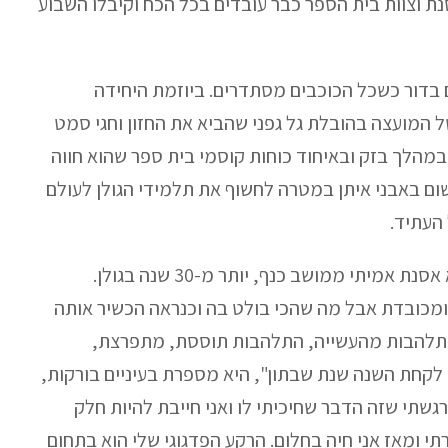
 וצוות בית הספר כבר עובדים בכל הכח וקיבלו השבוע
בדור כשכל הכוכבים מסתדרים. ביוזמת היחידה
המועצה בהובלת גל גפני שהביא את החזון וחגי סמט
במהלך בזק ובאיחוד כוחות קוסמי בית ספר שהוא חווה
ישום באבני איתן במטרה לחשוף את תלמידי הגולן לעולם
העתיד.
מי שעומדת בראש המוסד הצעיר היא אסנת אמיתי ממושב כנף, יותר מ-30 שנה בגולן.
ומכובדת אבל מה שהכי בולט בה וכנראה הכשיר אותה
התלהבות מהעשייה, התלהבות תוססת, מתפרצת,
לקחת השנה שנת שבתון", היא מספרת בעיניים בורקות,
שתי שזה הדבר שחיכיתי לו ואני חייבת להיות חלק
 ומאז אני חיה בחלום. הרקע הפדגוגי שלי הוא בתחום