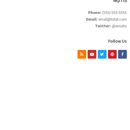
צרו קשר
Phone:
(555) 555-5555
Email:
email@total.com
Twitter:
@envato
Follow Us