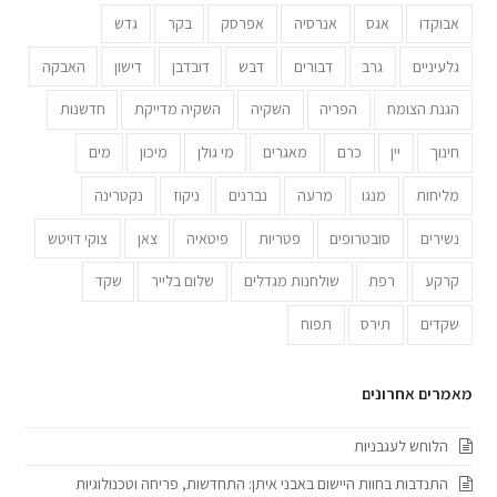
אבוקדו
אגס
אנרסיה
אפרסק
בקר
גדש
גלעיניים
גרב
דבורים
דבש
דובדבן
דישון
האבקה
הגנת הצומח
הפריה
השקיה
השקיה מדייקת
חדשנות
חינוך
יין
כרם
מאגרים
מי גולן
מיכון
מים
מליחות
מנגו
מרעה
נברנים
ניקוז
נקטרינה
נשירים
סובטרופים
פטריות
פיטאיה
צאן
צוקי דויטש
קרקע
רפת
שולחנות מגדלים
שלום בלייר
שקד
שקדים
תירס
תפוח
מאמרים אחרונים
הלוחש לעגבניות
התנדבות בחוות היישום באבני איתן: התחדשות, פריחה וטכנולוגיות