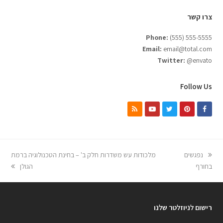
צרו קשר
Phone:
(555) 555-5555
Email:
email@total.com
Twitter:
@envato
Follow Us
RSS
Youtube
Twitter
Pinterest
Facebook
next
previous
נפגשים
מלכודות עש משדרות חלק ב' – בחינת הטכנולוגיה ברמת
post:
post:
בחורף
הגולן
רישום לניוזלטר שלנו