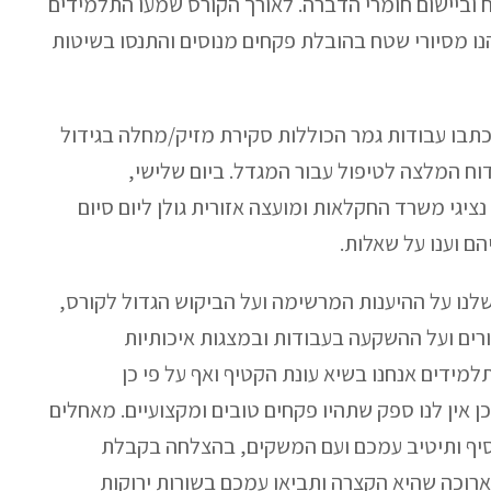
ח וביישום חומרי הדברה. לאורך הקורס שמעו התלמידים
ו מסיורי שטח בהובלת פקחים מנוסים והתנסו בשיטות
25 תלמידים אשר כתבו עבודות גמר הכוללות סקירת מזיק/מחלה בגידול
 דוח המלצה לטיפול עבור המגדל. ביום שלישי,
נוכחות נציגי משרד החקלאות ומועצה אזורית גולן ליום סיום
הם וענו על שאלות.
שלנו על ההיענות המרשימה ועל הביקוש הגדול לקורס,
רים ועל ההשקעה בעבודות ובמצגות איכותיות
למידים אנחנו בשיא עונת הקטיף ואף על פי כן
 אין לנו ספק שתהיו פקחים טובים ומקצועיים. מאחלים
ף ותיטיב עמכם ועם המשקים, בהצלחה בקבלת
וכה שהיא הקצרה ותביאו עמכם בשורות ירוקות