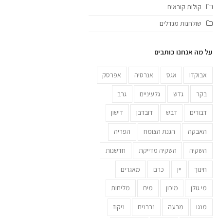
קולות קוראים
שולחנות מגדלים
על מה אנחנו כותבים
אבוקדו
אגס
אנרסיה
אפרסק
בקר
גדש
גלעיניים
גרב
דבורים
דבש
דובדבן
דישון
האבקה
הגנת הצומח
הפריה
השקיה
השקיה מדייקת
חדשנות
חינוך
יין
כרם
מאגרים
מי גולן
מיכון
מים
מליחות
מנגו
מרעה
נברנים
ניקוז