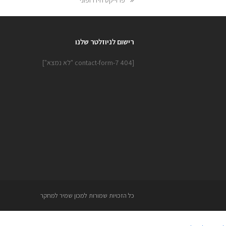
post:
רישום לניוזלטר שלנו
[contact-form-7 404 "לא נמצא"]
כל הזכויות שמורות למכון שמיר למחקר