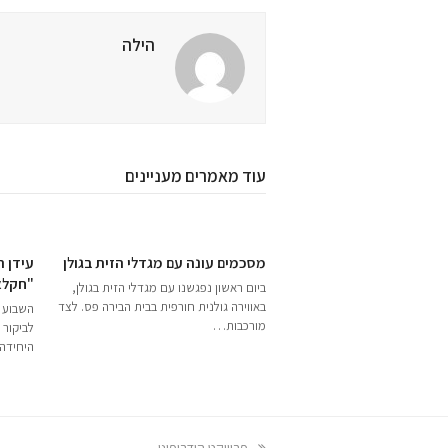
הילה
עוד מאמרים מעניינים
מסכמים עונה עם מגדלי הזית בגולן
עידן ה
"חקלא
ביום ראשון נפגשנו עם מגדלי הזית בגולן,
באווירה גולנית חורפית בבית הבירה פס. לצד
השבוע ז
מורכבות…
לביקור 
היחידה
previous
פרוייקט הידרופוני