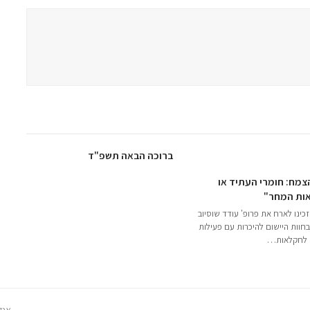
ברוכה הבאה תשפ"ד
צמח: חומרי העתיד או
ות המחר"
כינו לארח את פרופ' עודד שוסיוב
בחוות היישום להיכרות עם פעילות
 לחקלאות…
ext
אנל