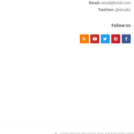
Email:
email@total.com
Twitter:
@envato
Follow Us
RSS
Youtube
Twitter
Pinterest
Facebook
n
יזות עלים למדידת מצב הזנתי של העצים במטע