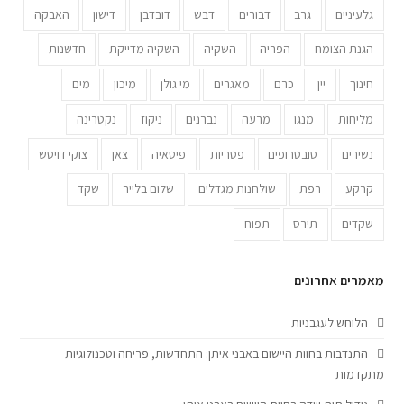
גלעיניים
גרב
דבורים
דבש
דובדבן
דישון
האבקה
הגנת הצומח
הפריה
השקיה
השקיה מדייקת
חדשנות
חינוך
יין
כרם
מאגרים
מי גולן
מיכון
מים
מליחות
מנגו
מרעה
נברנים
ניקוז
נקטרינה
נשירים
סובטרופים
פטריות
פיטאיה
צאן
צוקי דויטש
קרקע
רפת
שולחנות מגדלים
שלום בלייר
שקד
שקדים
תירס
תפוח
מאמרים אחרונים
הלוחש לעגבניות
התנדבות בחוות היישום באבני איתן: התחדשות, פריחה וטכנולוגיות
מתקדמות