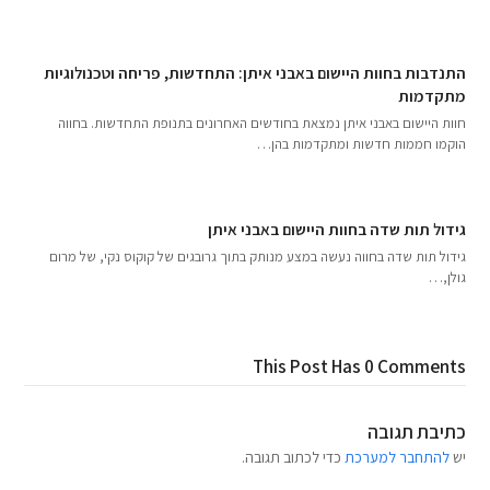
התנדבות בחוות היישום באבני איתן: התחדשות, פריחה וטכנולוגיות
מתקדמות
חוות היישום באבני איתן נמצאת בחודשים האחרונים בתנופת התחדשות. בחווה
הוקמו חממות חדשות ומתקדמות בהן…
גידול תות שדה בחוות היישום באבני איתן
גידול תות שדה בחווה נעשה במצע מנותק בתוך גרובגים של קוקוס נקי, של מרום
גולן,…
This Post Has 0 Comments
כתיבת תגובה
יש
להתחבר למערכת
כדי לכתוב תגובה.