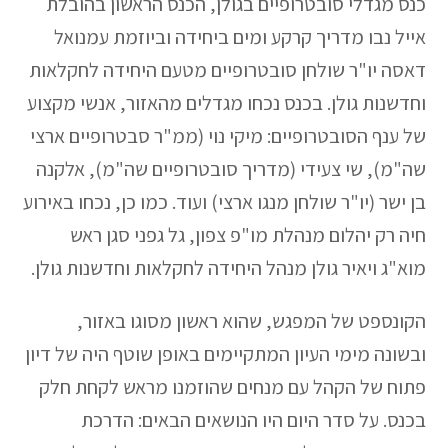
כנס מגדלי סובטרופיים בגולן, הכנס הראשון בהובלת
אייל נבו מדריך קרקע ומים ביחידה וביוזמת עמנואל
דאסה יו"ר שולחן סובטרופיים מטעם היחידה לחקלאות
וחדשנות גולן. בכנס נכחו מגדלים מהאזור, אנשי מקצוע
של ענף הסובטרופיים: מיקי נוי (ממ"ר סבטרופיים ארצי
שה"מ), שי צעידי (מדריך סובטרופיים שה"מ), אלקנה
בן ישר (יו"ר שולחן מנגו ארצי) ועוד. כמו כן, נכחו באירוע
חיה רק יהלום מנהלת מו"פ צפון, גל גפני סגן ראש
מוא"ג ויאיר גולן מנהל היחידה לחקלאות וחדשנות גולן.
הקונספט של המפגש, שהוא ראשון מסוגו באזור,
ובשונה מימי העיון המתקיימים באופן שוטף היה של דיון
פתוח של הקהל עם מנחים שהוזמנו מראש לקחת חלק
בכנס. על סדר היום היו הנושאים הבאים: הדרכת