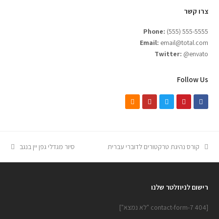
צרו קשר
Phone:
(555) 555-5555
Email:
email@total.com
Twitter:
@envato
Follow Us
RSS
Youtube
Twitter
Pinterest
Facebook
next
previous
קורס נהיגת טרקטורים לדוברי עברית
סיור מגדלי גפן יין בנגב
post:
post:
רישום לניוזלטר שלנו
[contact-form-7 404 "לא נמצא"]