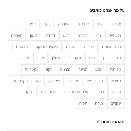
על מה אנחנו כותבים
אבוקדו
אגס
אנרסיה
אפרסק
בקר
גדש
גלעיניים
גרב
דבורים
דבש
דובדבן
דישון
האבקה
הגנת הצומח
הפריה
השקיה
השקיה מדייקת
חדשנות
חינוך
יין
כרם
מאגרים
מי גולן
מיכון
מים
מליחות
מנגו
מרעה
נברנים
ניקוז
נקטרינה
נשירים
סובטרופים
פטריות
פיטאיה
צאן
צוקי דויטש
קרקע
רפת
שולחנות מגדלים
שלום בלייר
שקד
שקדים
תירס
תפוח
מאמרים אחרונים