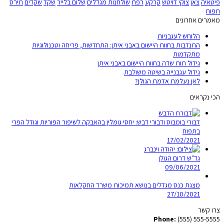
פיטאיה
צאן
צוקי דויטש
קרקע
רפת
שולחנות מגדלים
שלום בלייר
שקד
שקדים
תירס
תפוח
מאמרים אחרונים
הלוחש לעגבניות
התנדבות בחוות היישום באבני איתן: התחדשות, פריחה וטכנולוגיות
מתקדמות
גידול תות שדה בחוות היישום באבני איתן
גידול עגבנייה בשיטה משולבת
לאן נעלמת אדמת הגולן?
הכי נקראים
דבורי בומבוס ודבורי דבש: יחסי גומלין בהאבקה לשיפור הפוריות וגודל הפרי
בתפוח
17/02/2021
גד"ש דרום הגולן
09/06/2021
מצגת כנס מגדלים בנושא תמיכות משרד החקלאות
27/10/2021
צרו קשר
Phone:
(555) 555-5555