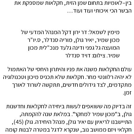
בין–לאומיות בתחום שמן הזית, חקלאות שמספקת את
הבשר הכי איכותי ועוד ועוד…
מימין לשמאל: דר ירון דקל המנהל המדעי של
מכון שמיר, יאיר גולן, מוריה סנדלר, ס.יו"ר
המועצה גל גפני ודינה גלעד מנכ"לית מכון
שמיר. צילום: דויד סנדלר
עולם החקלאות משנה את פניו והיתרון היחסי של האתמול
לא יהיה רלוונטי מחר. חקלאות שלא תכניס מיכון וטכנולוגיה
מתקדמים, לצד גידולים חדשים, תתקשה לשרוד לאורך
זמן.
זה בדיוק מה ששואפים לעשות ביחידה לחקלאות וחדשנות
גולן, ב“מכון שמיר למחקר“. במלאת שנה להקמתה,
התיישבנו לריאיון עם יאיר גולן, מנהל היחידה. גולן (45),
חקלאי ויזם ממושב נוב, שנקרא לדגל במטרה לבנות קומה