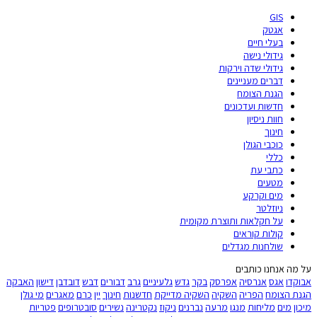
GIS
אגטק
בעלי חיים
גידולי נישה
גידולי שדה וירקות
דברים מעניינים
הגנת הצומח
חדשות ועדכונים
חוות ניסיון
חינוך
כוכבי הגולן
כללי
כתבי עת
מטעים
מים וקרקע
ניוזלטר
על חקלאות ותוצרת מקומית
קולות קוראים
שולחנות מגדלים
על מה אנחנו כותבים
אבוקדו
אגס
אנרסיה
אפרסק
בקר
גדש
גלעיניים
גרב
דבורים
דבש
דובדבן
דישון
האבקה
הגנת הצומח
הפריה
השקיה
השקיה מדייקת
חדשנות
חינוך
יין
כרם
מאגרים
מי גולן
מיכון
מים
מליחות
מנגו
מרעה
נברנים
ניקוז
נקטרינה
נשירים
סובטרופים
פטריות