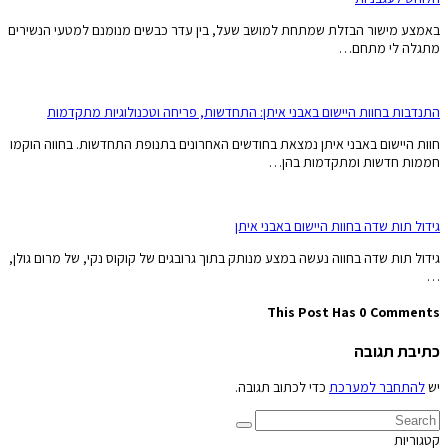
באמצע מישור הבזלת שמתחת למושב שעל, בין עדר כבשים מנומנם למטעי הנשירים
מתגלה לי מתחם…
התנדבות בחוות היישום באבני איתן: התחדשות, פריחה וטכנולוגיות מתקדמות
חוות היישום באבני איתן נמצאת בחודשים האחרונים בתנופת התחדשות. בחווה הוקמו
חממות חדשות ומתקדמות בהן…
גידול תות שדה בחוות היישום באבני איתן
גידול תות שדה בחווה נעשה במצע מנותק בתוך גרובגים של קוקוס נקי, של מרום גולן,
…
This Post Has 0 Comments
כתיבת תגובה
יש
להתחבר למערכת
כדי לכתוב תגובה.
קטגוריות