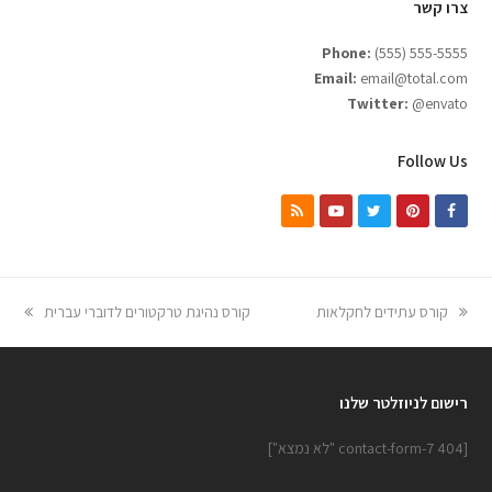
צרו קשר
Phone:
(555) 555-5555
Email:
email@total.com
Twitter:
@envato
Follow Us
RSS
Youtube
Twitter
Pinterest
Facebook
next
previous
קורס עתידים לחקלאות
קורס נהיגת טרקטורים לדוברי עברית
post:
post:
רישום לניוזלטר שלנו
[contact-form-7 404 "לא נמצא"]