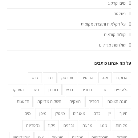
מים וקרקע
ניוזלטר
על חקלאות ותוצרת מקומית
קולות קוראים
שולחנות מגדלים
על מה אנחנו כותבים
אבוקדו
אגס
אנרסיה
אפרסק
בקר
גדש
גלעיניים
גרב
דבורים
דבש
דובדבן
דישון
האבקה
הגנת הצומח
הפריה
השקיה
השקיה מדייקת
חדשנות
חינוך
יין
כרם
מאגרים
מי גולן
מיכון
מים
מליחות
מנגו
מרעה
נברנים
ניקוז
נקטרינה
נשירים
סובטרופים
פטריות
פיטאיה
צאן
צוקי דויטש