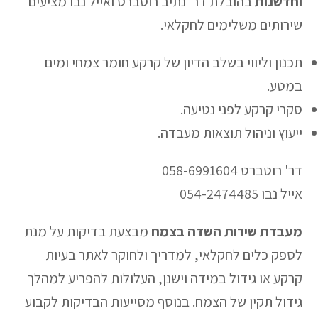
וחדשנות
בהובלת דר' נתיב רוטברט ואייל נבו מציעים
שירותים משלימים לחקלאי.
תכנון וליווי בשלב הדיון של קרקע חומר צמחי ומים
במטע.
סקרי קרקע לפני נטיעה.
ייעוץ וניהול תוצאות מעבדה.
דר' רוטברט 058-6991604
אייל נבו 054-2474485
מעבדת שירות השדה בצמח
מבצעת בדיקות על מנת
לספק כלים לחקלאי, למדריך ולחוקר לאתר בעיות
קרקע או גידול במידה וישנן, העלולות להפריע למהלך
גידול תקין של הצמח. בנוסף מסייעות הבדיקות לקבוע