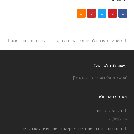
viridix – מערכת לניטור מצב המים בקרקע
עיוות התפרחות במנגו
רישום לניוזלטר שלנו
[contact-form-7 404 "לא נמצא"]
מאמרים אחרונים
הלוחש לעגבניות
23/05/2024
התנדבות בחוות היישום באבני איתן: התחדשות, פריחה וטכנולוגיות