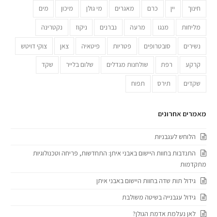
חינוך
יין
כרם
מאגרים
מי גולן
מיכון
מים
מליחות
מנגו
מרעה
נברנים
ניקוז
נקטרינה
נשירים
סובטרופים
פטריות
פיטאיה
צאן
צוקי דויטש
קרקע
רפת
שולחנות מגדלים
שלום בלייר
שקד
שקדים
תירס
תפוח
מאמרים אחרונים
הלוחש לעגבניות
התנדבות בחוות היישום באבני איתן: התחדשות, פריחה וטכנולוגיות
מתקדמות
גידול תות שדה בחוות היישום באבני איתן
גידול עגבנייה בשיטה משולבת
לאן נעלמת אדמת הגולן?