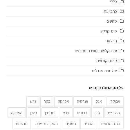
כללי
כתבי עת
מטעים
מים וקרקע
ניוזלטר
על חקלאות ותוצרת מקומית
קולות קוראים
שולחנות מגדלים
על מה אנחנו כותבים
אבוקדו
אגס
אנרסיה
אפרסק
בקר
גדש
גלעיניים
גרב
דבורים
דבש
דובדבן
דישון
האבקה
הגנת הצומח
הפריה
השקיה
השקיה מדייקת
חדשנות