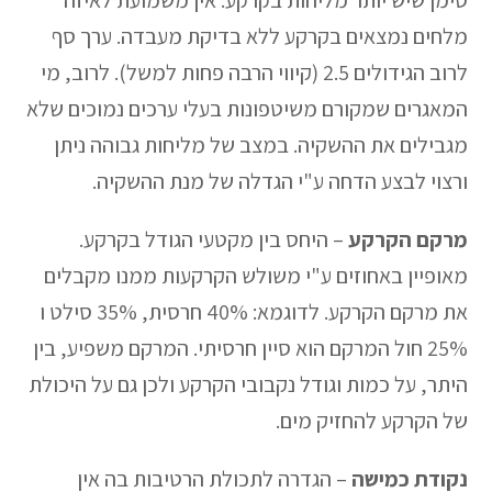
סימן שיש יותר מליחות בקרקע. אין משמועת לאיזה
מלחים נמצאים בקרקע ללא בדיקת מעבדה. ערך סף
לרוב הגידולים 2.5 (קיווי הרבה פחות למשל). לרוב, מי
המאגרים שמקורם משיטפונות בעלי ערכים נמוכים שלא
מגבילים את ההשקיה. במצב של מליחות גבוהה ניתן
ורצוי לבצע הדחה ע"י הגדלה של מנת ההשקיה.
מרקם הקרקע
– היחס בין מקטעי הגודל בקרקע.
מאופיין באחוזים ע"י משולש הקרקעות ממנו מקבלים
את מרקם הקרקע. לדוגמא: 40% חרסית, 35% סילט ו
25% חול המרקם הוא סיין חרסיתי. המרקם משפיע, בין
היתר, על כמות וגודל נקבובי הקרקע ולכן גם על היכולת
של הקרקע להחזיק מים.
נקודת כמישה
– הגדרה לתכולת הרטיבות בה אין