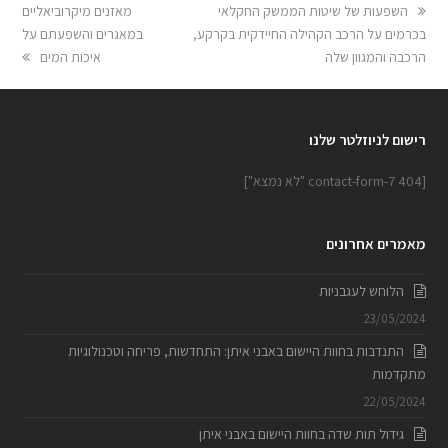
השפעות של שיטות הממשק החקלאי
מאזנים מיקרוביאליים
בכרמים על הרכב הקהילה החיידקית בקרקע,
במאגרים והשפעתם על
הרכבה והמגוון שלה
איכות המים
רישום לניוזלטר שלנו
[contact-form-7 404 "לא נמצא"]
מאמרים אחרונים
הלוחש לעגבניות
23/05/2024
התנדבות בחוות היישום באבני איתן: התחדשות, פריחה וטכנולוגיות
מתקדמות
22/05/2024
גידול תות שדה בחוות היישום באבני איתן