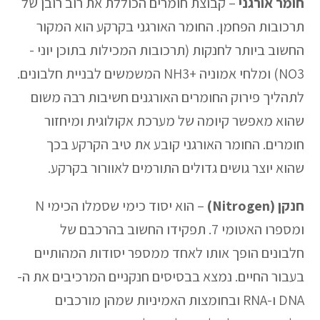
חומר אורגני
– קבוצת חומרים הכוללת את רוב רובן של
תרכובות הפחמן. החומר האורגני בקרקע הוא המקור
החשוב ביותר לחנקות (תרכובות המכילות בתוכן יוני -
NO3) ומלחי אמוניה +NH3 המשמשים לבניית חלבונים.
לתהליך פירוק החומרים האורגנים חשיבות רבה משום
שהוא מאפשר קיומה של מערכת אקולוגית ומיחזור
חומרים. החומר האורגני קובע את טיב הקרקע בכך
שהוא יוצר גושים גדולים התורמים לאוורור בקרקע.
חנקן (Nitrogen)
– הוא יסוד כימי שסמלו הכימי N
ומספרו האטומי 7. תפקידו החשוב בהרכבם של
חלבונים הופך אותו לאחד ממספר יסודות המהותיים
בעבור החיים. נמצא בבסיסים חנקניים המרכיבים את ה-
DNA ו-RNA ובחומצות האמיניות שמהן מורכבים