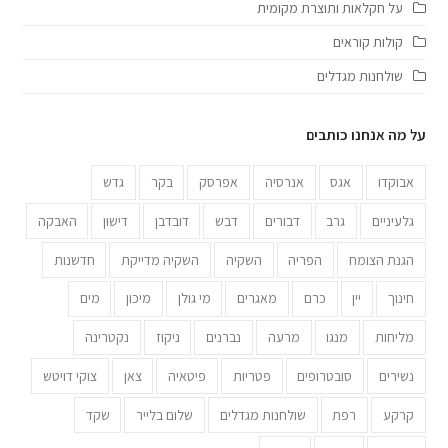
על חקלאות ותוצרת מקומית
קולות קוראים
שולחנות מגדלים
על מה אנחנו כותבים
אבוקדו
אגס
אנרסיה
אפרסק
בקר
גדש
גלעיניים
גרב
דבורים
דבש
דובדבן
דישון
האבקה
הגנת הצומח
הפריה
השקיה
השקיה מדייקת
חדשנות
חינוך
יין
כרם
מאגרים
מי גולן
מיכון
מים
מליחות
מנגו
מרעה
נברנים
ניקוז
נקטרינה
נשירים
סובטרופים
פטריות
פיטאיה
צאן
צוקי דויטש
קרקע
רפת
שולחנות מגדלים
שלום בלייר
שקד