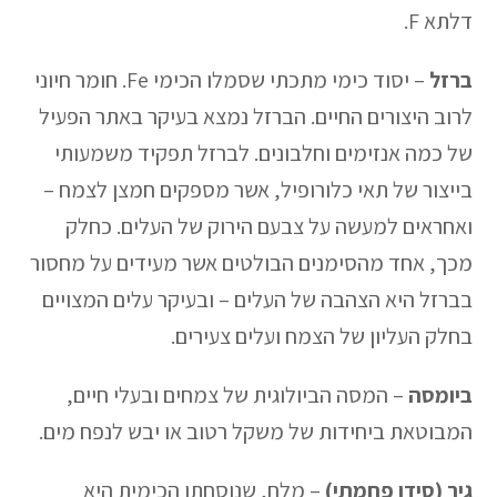
דלתא F.
ברזל
– יסוד כימי מתכתי שסמלו הכימי Fe. חומר חיוני
לרוב היצורים החיים. הברזל נמצא בעיקר באתר הפעיל
של כמה אנזימים וחלבונים. לברזל תפקיד משמעותי
בייצור של תאי כלורופיל, אשר מספקים חמצן לצמח –
ואחראים למעשה על צבעם הירוק של העלים. כחלק
מכך, אחד מהסימנים הבולטים אשר מעידים על מחסור
בברזל היא הצהבה של העלים – ובעיקר עלים המצויים
בחלק העליון של הצמח ועלים צעירים.
ביומסה
– המסה הביולוגית של צמחים ובעלי חיים,
המבוטאת ביחידות של משקל רטוב או יבש לנפח מים.
גיר (סידן פחמתי)
– מלח, שנוסחתו הכימית היא