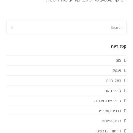
והפיזיקליים-כימיים של הקרקע, הקשורים מאוד להפיכת…
קטגוריות
GIS
אגטק
בעלי חיים
גידולי נישה
גידולי שדה וירקות
דברים מעניינים
הגנת הצומח
חדשות ועדכונים