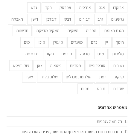
אבוקדו
אגס
אנרסיה
אפרסק
בקר
גדש
גלעיניים
גרב
דבורים
דבש
דובדבן
דישון
האבקה
הגנת הצומח
הפריה
השקיה
השקיה מדייקת
חדשנות
חינוך
יין
כרם
מאגרים
מי גולן
מיכון
מים
מליחות
מנגו
מרעה
נברנים
ניקוז
נקטרינה
נשירים
סובטרופים
פטריות
פיטאיה
צאן
צוקי דויטש
קרקע
רפת
שולחנות מגדלים
שלום בלייר
שקד
שקדים
תירס
תפוח
מאמרים אחרונים
הלוחש לעגבניות
התנדבות בחוות היישום באבני איתן: התחדשות, פריחה וטכנולוגיות