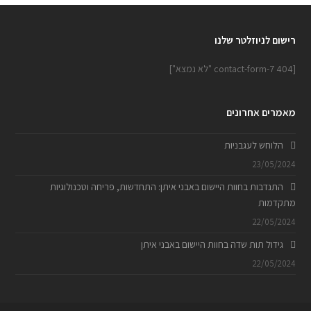
רישום לניוזלטר שלנו
[contact-form-7 404 "לא נמצא"]
מאמרים אחרונים
הלוחש לעגבניות
23/05/2024
התנדבות בחוות היישום באבני איתן: התחדשות, פריחה וטכנולוגיות
מתקדמות
22/05/2024
גידול תות שדה בחוות היישום באבני איתן
22/05/2024